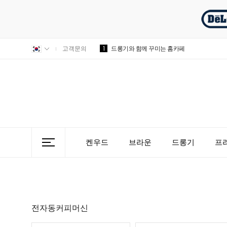
1
고객문의
드롱기와 함께 꾸미는 홈카페
켄우드
브라운
드롱기
프
전자동커피머신