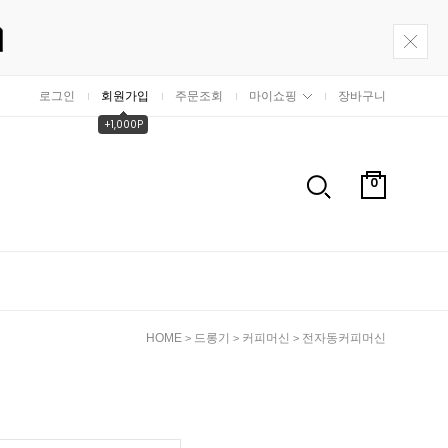
로그인
회원가입
주문조회
마이쇼핑
장바구니
+1,000P
0
HOME
드롱기
커피머신
전자동커피머신
>
>
>