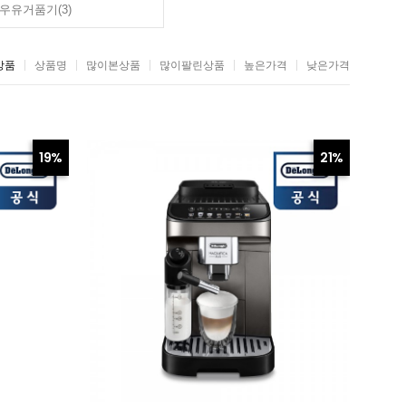
우유거품기(3)
상품
상품명
많이본상품
많이팔린상품
높은가격
낮은가격
19%
21%