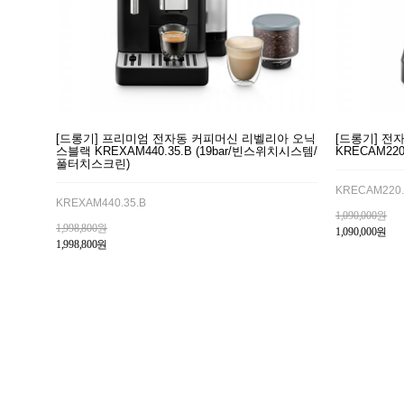
[드롱기] 프리미엄 전자동 커피머신 리벨리아 오닉
[드롱기] 전
스블랙 KREXAM440.35.B (19bar/빈스위치시스템/
KRECAM220
풀터치스크린)
KRECAM220.
KREXAM440.35.B
1,090,000원
1,998,800원
1,090,000원
1,998,800원