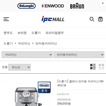
0
켄우드
브라운
드롱기
프리미엄원두
드롱기
커피머신
반자동커피머신
정렬
[드롱기] 클래식 반자동 커피머신 EM
450.M
EM450.M
319,000원
319,000원