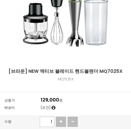
[브라운] NEW 액티브 블레이드 핸드블랜더 MQ7025X
MQ7025X
129,000
상품가
원
배송비
(조건)
수량