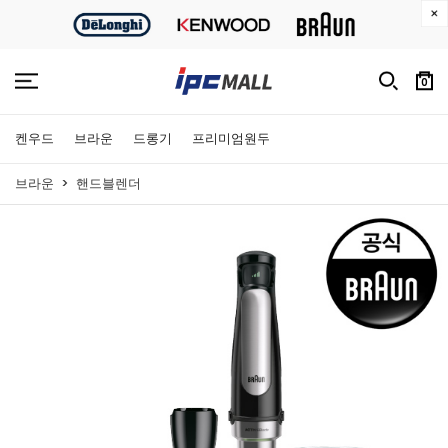
0
켄우드
브라운
드롱기
프리미엄원두
브라운
핸드블렌더